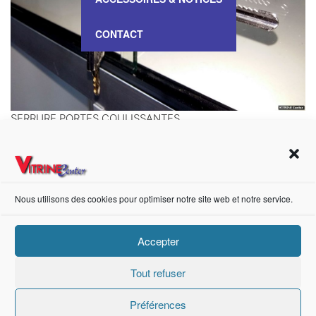
CONTACT
SERRURE PORTES COULISSANTES
Prix à partir de :
25,00 €
HT
Nous utilisons des cookies pour optimiser notre site web et notre service.
Accepter
https://fr-fr.facebook.com/pages/category/Metal-Supplier/Vitrine-Center-1847745018840053/
Tout refuser
Création de sites internet Advanced Informatique © 2021.
Préférences