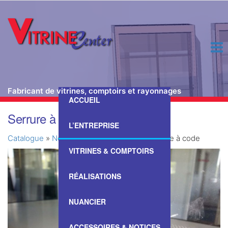
Fabricant de vitrines, comptoirs et rayonnages
ACCUEIL
Passer
Serrure à code
ce
L’ENTREPRISE
contenu
Catalogue
»
Nos Vitrines & Comptoirs
»
Serrure à code
VITRINES & COMPTOIRS
RÉALISATIONS
NUANCIER
ACCESSOIRES & NOTICES