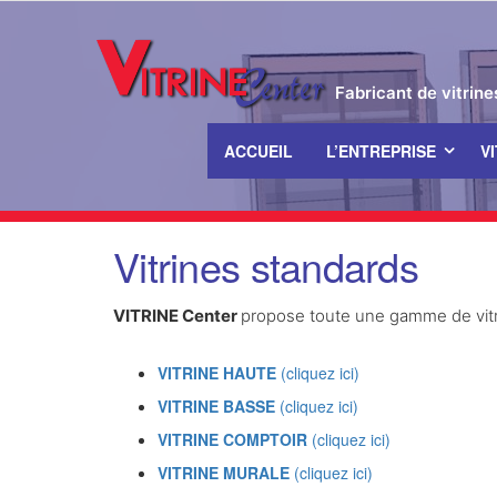
Fabricant de vitrin
ACCUEIL
L’ENTREPRISE
V
Passer
Vitrines standards
ce
contenu
VITRINE Center
propose toute une gamme de vitri
VITRINE HAUTE
(cliquez ici)
VITRINE BASSE
(cliquez ici)
VITRINE COMPTOIR
(cliquez ici)
VITRINE MURALE
(cliquez ici)